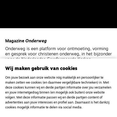
Magazine
Onderweg
Onderweg is een platform voor ontmoeting, vorming
en gesprek voor christenen onderweg, in het bijzonder
voor de Nederlandse Gereformeerde Kerken.
Wij maken gebruik van cookies
Magazine
Onderweg
Om jouw bezoek aan onze website nóg makkelijk en persoonlijker te
Kvk-nummer 33277063
maken zetten we cookies (en daarmee vergelijkbare technieken) in. Met
deze cookies kunnen wij en derde partijen informatie over jou verzamelen
NL46 INGB 0117 5827 86
en jouw internetgedrag binnen (en mogelijk ook buiten) onze website
info@onderwegonline.nl
volgen. Met deze informatie passen wij en derde partijen content of
advertenties aan jouw interesses en profiel aan. Daarnaast is het dankzij
cookies mogelijk informatie te delen via social media.