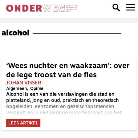
alcohol
‘Wees nuchter en waakzaam’: over
de lege troost van de fles
JOHAN VISSER
Algemeen
Opinie
Alcohol is een van die verslavingen die stad en
platteland, jong en oud, praktisch en theoretisch
opgeleiden, eenzamen en gezelschapsmensen
verbindt en in niet geringe mate bijdraagt aan het
verslaafde landschap van onze samenleving.
LEES ARTIKEL