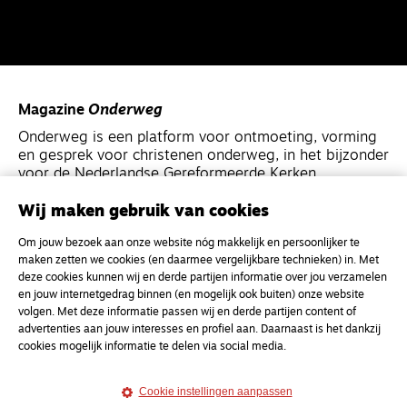
Magazine
Onderweg
Onderweg is een platform voor ontmoeting, vorming
en gesprek voor christenen onderweg, in het bijzonder
voor de Nederlandse Gereformeerde Kerken.
Wij maken gebruik van cookies
Magazine
Onderweg
Om jouw bezoek aan onze website nóg makkelijk en persoonlijker te
Kvk-nummer 33277063
maken zetten we cookies (en daarmee vergelijkbare technieken) in. Met
NL46 INGB 0117 5827 86
deze cookies kunnen wij en derde partijen informatie over jou verzamelen
en jouw internetgedrag binnen (en mogelijk ook buiten) onze website
info@onderwegonline.nl
volgen. Met deze informatie passen wij en derde partijen content of
advertenties aan jouw interesses en profiel aan. Daarnaast is het dankzij
cookies mogelijk informatie te delen via social media.
Cookie instellingen aanpassen