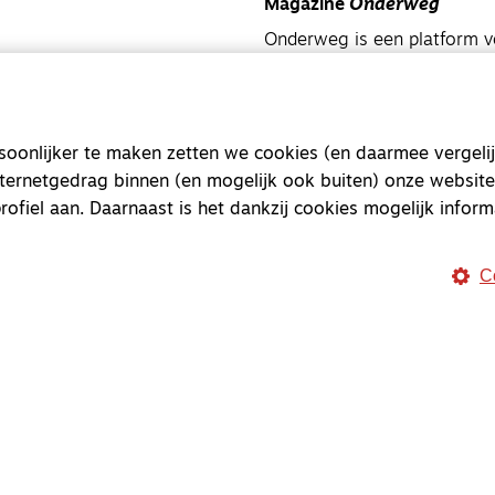
Magazine
Onderweg
Onderweg is een platform v
onderweg, in het bijzonder
Magazine
Onderweg
onlijker te maken zetten we cookies (en daarmee vergelij
Kvk-nummer 33277063
nternetgedrag binnen (en mogelijk ook buiten) onze website
NL46 INGB 0117 5827 86
rofiel aan. Daarnaast is het dankzij cookies mogelijk inform
info@onderwegonline.nl
C