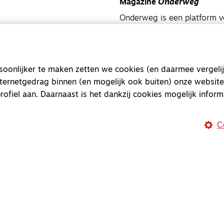
Magazine
Onderweg
Onderweg is een platform v
onderweg, in het bijzonder
Magazine
Onderweg
onlijker te maken zetten we cookies (en daarmee vergelij
Kvk-nummer 33277063
nternetgedrag binnen (en mogelijk ook buiten) onze website
NL46 INGB 0117 5827 86
rofiel aan. Daarnaast is het dankzij cookies mogelijk inform
info@onderwegonline.nl
C