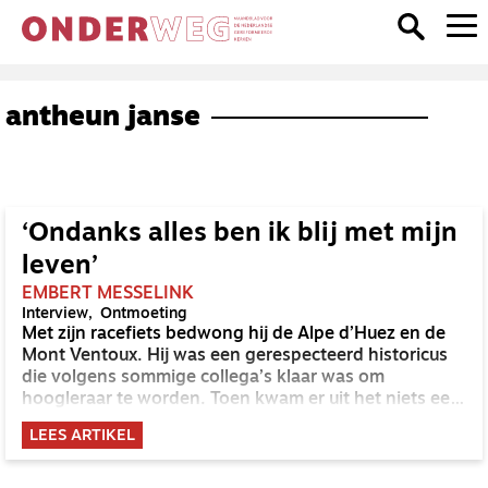
antheun janse
‘Ondanks alles ben ik blij met mijn
leven’
EMBERT MESSELINK
Interview
Ontmoeting
Met zijn racefiets bedwong hij de Alpe d’Huez en de
Mont Ventoux. Hij was een gerespecteerd historicus
die volgens sommige collega’s klaar was om
hoogleraar te worden. Toen kwam er uit het niets een
zwaar herseninfarct, dat het einde van zijn hobby en
LEES ARTIKEL
carrière betekende. Antheun Janse (55) is
tegenwoordig blij dat hij er weer met een aangepaste
tandem op uit kan: ‘Mijn leven was de afgelopen jaren