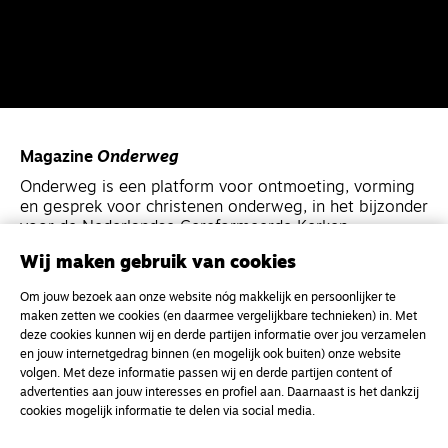
Magazine
Onderweg
Onderweg is een platform voor ontmoeting, vorming
en gesprek voor christenen onderweg, in het bijzonder
voor de Nederlandse Gereformeerde Kerken.
Wij maken gebruik van cookies
Magazine
Onderweg
Om jouw bezoek aan onze website nóg makkelijk en persoonlijker te
Kvk-nummer 33277063
maken zetten we cookies (en daarmee vergelijkbare technieken) in. Met
deze cookies kunnen wij en derde partijen informatie over jou verzamelen
NL46 INGB 0117 5827 86
en jouw internetgedrag binnen (en mogelijk ook buiten) onze website
info@onderwegonline.nl
volgen. Met deze informatie passen wij en derde partijen content of
advertenties aan jouw interesses en profiel aan. Daarnaast is het dankzij
cookies mogelijk informatie te delen via social media.