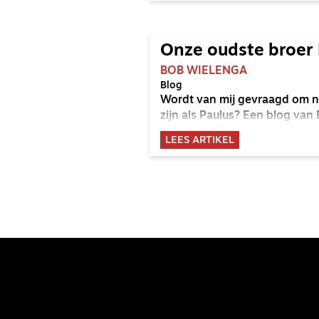
Onze oudste broer 
BOB WIELENGA
Blog
Wordt van mij gevraagd om net
zijn als Paulus? Een blog van
LEES ARTIKEL