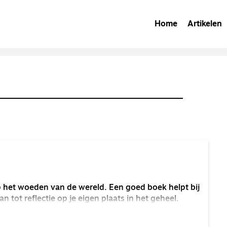
Home
Artikelen
p het woeden van de wereld. Een goed boek helpt bij
an tot reflectie op je eigen plaats in het geheel.