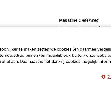
Magazine
Onderweg
Onderweg is een platform v
onderweg, in het bijzonder
Magazine
Onderweg
onlijker te maken zetten we cookies (en daarmee vergelij
Kvk-nummer 33277063
nternetgedrag binnen (en mogelijk ook buiten) onze website
rofiel aan. Daarnaast is het dankzij cookies mogelijk inform
NL46 INGB 0117 5827 86
info@onderwegonline.nl
C