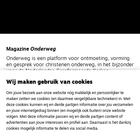
Magazine
Onderweg
Onderweg is een platform voor ontmoeting, vorming
en gesprek voor christenen onderweg, in het bijzonder
voor de Nederlandse Gereformeerde Kerken.
Wij maken gebruik van cookies
Magazine
Onderweg
Om jouw bezoek aan onze website nóg makkelijk en persoonlijker te
Kvk-nummer 33277063
maken zetten we cookies (en daarmee vergelijkbare technieken) in. Met
deze cookies kunnen wij en derde partijen informatie over jou verzamelen
NL46 INGB 0117 5827 86
en jouw internetgedrag binnen (en mogelijk ook buiten) onze website
info@onderwegonline.nl
volgen. Met deze informatie passen wij en derde partijen content of
advertenties aan jouw interesses en profiel aan. Daarnaast is het dankzij
cookies mogelijk informatie te delen via social media.