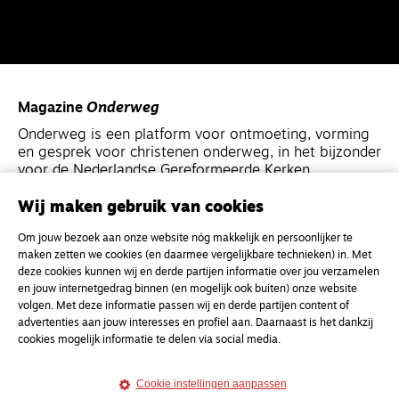
Magazine
Onderweg
Onderweg is een platform voor ontmoeting, vorming
en gesprek voor christenen onderweg, in het bijzonder
voor de Nederlandse Gereformeerde Kerken.
Wij maken gebruik van cookies
Magazine
Onderweg
Om jouw bezoek aan onze website nóg makkelijk en persoonlijker te
Kvk-nummer 33277063
maken zetten we cookies (en daarmee vergelijkbare technieken) in. Met
NL46 INGB 0117 5827 86
deze cookies kunnen wij en derde partijen informatie over jou verzamelen
en jouw internetgedrag binnen (en mogelijk ook buiten) onze website
info@onderwegonline.nl
volgen. Met deze informatie passen wij en derde partijen content of
advertenties aan jouw interesses en profiel aan. Daarnaast is het dankzij
cookies mogelijk informatie te delen via social media.
Cookie instellingen aanpassen