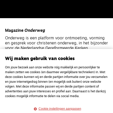
Magazine
Onderweg
Onderweg is een platform voor ontmoeting, vorming
en gesprek voor christenen onderweg, in het bijzonder
voor de Nederlandse Gereformeerde Kerken.
Wij maken gebruik van cookies
Magazine
Onderweg
Om jouw bezoek aan onze website nóg makkelijk en persoonlijker te
Kvk-nummer 33277063
maken zetten we cookies (en daarmee vergelijkbare technieken) in. Met
NL46 INGB 0117 5827 86
deze cookies kunnen wij en derde partijen informatie over jou verzamelen
en jouw internetgedrag binnen (en mogelijk ook buiten) onze website
info@onderwegonline.nl
volgen. Met deze informatie passen wij en derde partijen content of
advertenties aan jouw interesses en profiel aan. Daarnaast is het dankzij
cookies mogelijk informatie te delen via social media.
Cookie instellingen aanpassen