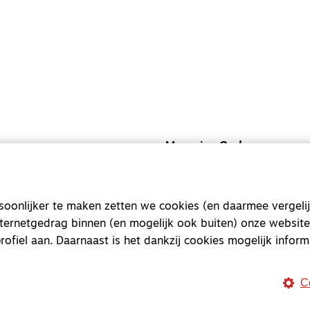
Magazine
Onderweg
Onderweg is een platform v
onderweg, in het bijzonder
onlijker te maken zetten we cookies (en daarmee vergelij
Magazine
Onderweg
nternetgedrag binnen (en mogelijk ook buiten) onze website
rofiel aan. Daarnaast is het dankzij cookies mogelijk inform
Kvk-nummer 33277063
NL46 INGB 0117 5827 86
C
info@onderwegonline.nl