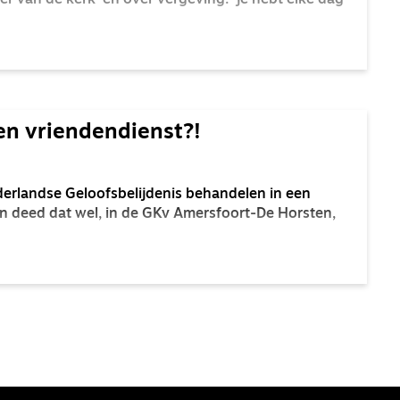
er van de kerk’ en over vergeving: ‘je hebt elke dag
een vriendendienst?!
ederlandse Geloofsbelijdenis behandelen in een
en deed dat wel, in de GKv Amersfoort-De Horsten,