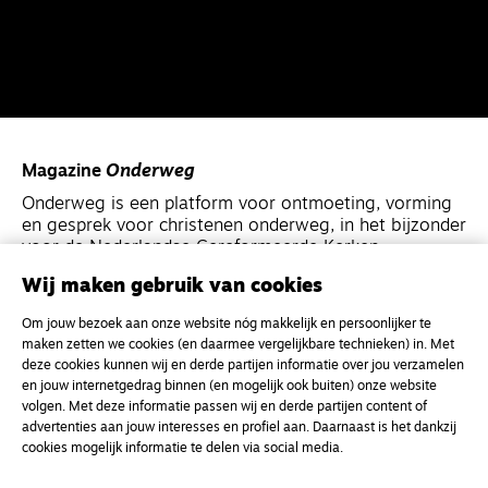
Magazine
Onderweg
Onderweg is een platform voor ontmoeting, vorming
en gesprek voor christenen onderweg, in het bijzonder
voor de Nederlandse Gereformeerde Kerken.
Wij maken gebruik van cookies
Magazine
Onderweg
Om jouw bezoek aan onze website nóg makkelijk en persoonlijker te
Kvk-nummer 33277063
maken zetten we cookies (en daarmee vergelijkbare technieken) in. Met
deze cookies kunnen wij en derde partijen informatie over jou verzamelen
NL46 INGB 0117 5827 86
en jouw internetgedrag binnen (en mogelijk ook buiten) onze website
info@onderwegonline.nl
volgen. Met deze informatie passen wij en derde partijen content of
advertenties aan jouw interesses en profiel aan. Daarnaast is het dankzij
cookies mogelijk informatie te delen via social media.