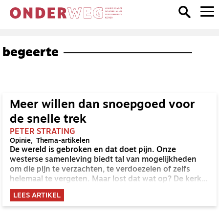
begeerte
Meer willen dan snoepgoed voor
de snelle trek
PETER STRATING
Opinie
Thema-artikelen
De wereld is gebroken en dat doet pijn. Onze
westerse samenleving biedt tal van mogelijkheden
om die pijn te verzachten, te verdoezelen of zelfs
helemaal te vergeten. Maar lost dat wat op? De kerk is
de plek bij uitstek waar valse behoeftebevrediging
LEES ARTIKEL
ontmaskerd kan worden en waar het verlangen naar
échte levensvervulling kan groeien, schrijft Peter
Strating.