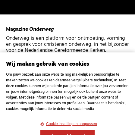
Magazine
Onderweg
Onderweg is een platform voor ontmoeting, vorming
en gesprek voor christenen onderweg, in het bijzonder
voor de Nederlandse Gereformeerde Kerken.
Wij maken gebruik van cookies
Magazine
Onderweg
Om jouw bezoek aan onze website nóg makkelijk en persoonlijker te
Kvk-nummer 33277063
maken zetten we cookies (en daarmee vergelijkbare technieken) in. Met
NL46 INGB 0117 5827 86
deze cookies kunnen wij en derde partijen informatie over jou verzamelen
en jouw internetgedrag binnen (en mogelijk ook buiten) onze website
info@onderwegonline.nl
volgen. Met deze informatie passen wij en derde partijen content of
advertenties aan jouw interesses en profiel aan. Daarnaast is het dankzij
cookies mogelijk informatie te delen via social media.
Cookie instellingen aanpassen