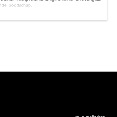
 Gosbell schrijft dat sommige mensen het Evangelie
ende’ boodschap.