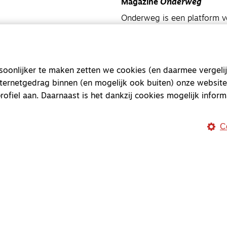
Magazine
Onderweg
Onderweg is een platform v
onderweg, in het bijzonder
Magazine
Onderweg
onlijker te maken zetten we cookies (en daarmee vergelij
Kvk-nummer 33277063
nternetgedrag binnen (en mogelijk ook buiten) onze website
NL46 INGB 0117 5827 86
rofiel aan. Daarnaast is het dankzij cookies mogelijk inform
info@onderwegonline.nl
C