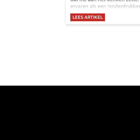
dat me aan het denken zette.
ervaren als een ‘onderdrukk
LEES ARTIKEL