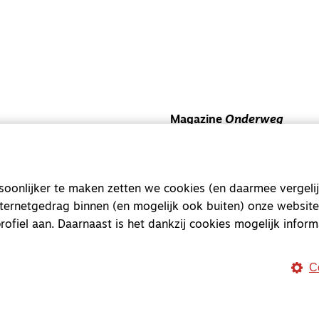
Magazine
Onderweg
Onderweg is een platform v
onderweg, in het bijzonder
onlijker te maken zetten we cookies (en daarmee vergelij
Magazine
Onderweg
nternetgedrag binnen (en mogelijk ook buiten) onze website
Kvk-nummer 33277063
rofiel aan. Daarnaast is het dankzij cookies mogelijk inform
NL46 INGB 0117 5827 86
info@onderwegonline.nl
C