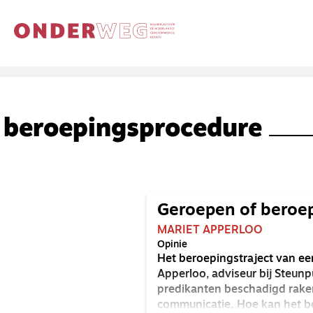
beroepingsprocedure
Geroepen of beroe
MARIET APPERLOO
Opinie
Het beroepingstraject van ee
Apperloo, adviseur bij Steun
predikanten beschadigd raken
communicatie. Hoe kan het b