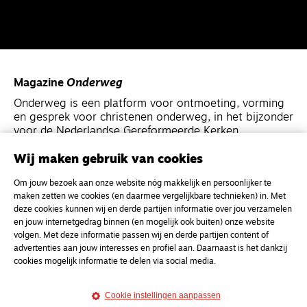
Magazine
Onderweg
Onderweg is een platform voor ontmoeting, vorming
en gesprek voor christenen onderweg, in het bijzonder
voor de Nederlandse Gereformeerde Kerken.
Wij maken gebruik van cookies
Magazine
Onderweg
Om jouw bezoek aan onze website nóg makkelijk en persoonlijker te
Kvk-nummer 33277063
maken zetten we cookies (en daarmee vergelijkbare technieken) in. Met
NL46 INGB 0117 5827 86
deze cookies kunnen wij en derde partijen informatie over jou verzamelen
en jouw internetgedrag binnen (en mogelijk ook buiten) onze website
info@onderwegonline.nl
volgen. Met deze informatie passen wij en derde partijen content of
advertenties aan jouw interesses en profiel aan. Daarnaast is het dankzij
cookies mogelijk informatie te delen via social media.
Cookie instellingen aanpassen