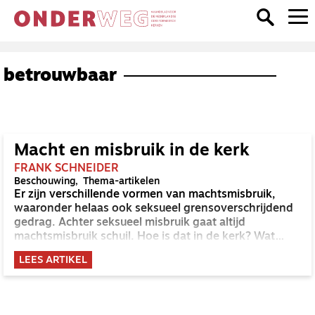
betrouwbaar
Macht en misbruik in de kerk
FRANK SCHNEIDER
Beschouwing
Thema-artikelen
Er zijn verschillende vormen van machtsmisbruik,
waaronder helaas ook seksueel grensoverschrijdend
gedrag. Achter seksueel misbruik gaat altijd
machtsmisbruik schuil. Hoe is dat in de kerk? Wat
hebben macht en geloof eigenlijk met elkaar te
LEES ARTIKEL
maken?