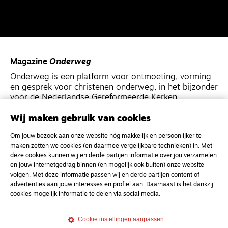
Magazine
Onderweg
Onderweg is een platform voor ontmoeting, vorming
en gesprek voor christenen onderweg, in het bijzonder
voor de Nederlandse Gereformeerde Kerken.
Wij maken gebruik van cookies
Magazine
Onderweg
Om jouw bezoek aan onze website nóg makkelijk en persoonlijker te
Kvk-nummer 33277063
maken zetten we cookies (en daarmee vergelijkbare technieken) in. Met
NL46 INGB 0117 5827 86
deze cookies kunnen wij en derde partijen informatie over jou verzamelen
en jouw internetgedrag binnen (en mogelijk ook buiten) onze website
info@onderwegonline.nl
volgen. Met deze informatie passen wij en derde partijen content of
advertenties aan jouw interesses en profiel aan. Daarnaast is het dankzij
cookies mogelijk informatie te delen via social media.
Cookie instellingen aanpassen