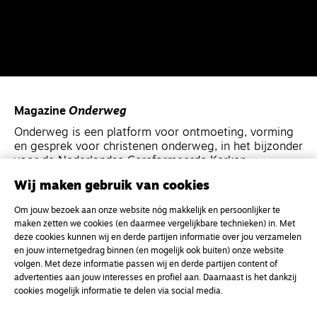
Magazine
Onderweg
Onderweg is een platform voor ontmoeting, vorming
en gesprek voor christenen onderweg, in het bijzonder
voor de Nederlandse Gereformeerde Kerken.
Wij maken gebruik van cookies
Magazine
Onderweg
Om jouw bezoek aan onze website nóg makkelijk en persoonlijker te
Kvk-nummer 33277063
maken zetten we cookies (en daarmee vergelijkbare technieken) in. Met
deze cookies kunnen wij en derde partijen informatie over jou verzamelen
NL46 INGB 0117 5827 86
en jouw internetgedrag binnen (en mogelijk ook buiten) onze website
info@onderwegonline.nl
volgen. Met deze informatie passen wij en derde partijen content of
advertenties aan jouw interesses en profiel aan. Daarnaast is het dankzij
cookies mogelijk informatie te delen via social media.