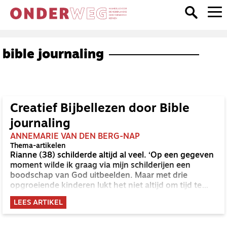
bible journaling
Creatief Bijbellezen door Bible
journaling
ANNEMARIE VAN DEN BERG-NAP
Thema-artikelen
Rianne (38) schilderde altijd al veel. ‘Op een gegeven
moment wilde ik graag via mijn schilderijen een
boodschap van God uitbeelden. Maar met drie
opgroeiende kinderen lukt het niet altijd om tijd te
maken om mijn ezel en schildersspullen te pakken.
LEES ARTIKEL
Toen ontdekte ik Bible journaling.’