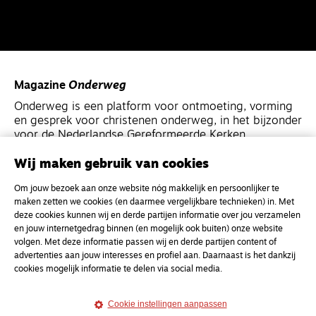
Magazine
Onderweg
Onderweg is een platform voor ontmoeting, vorming
en gesprek voor christenen onderweg, in het bijzonder
voor de Nederlandse Gereformeerde Kerken.
Wij maken gebruik van cookies
Magazine
Onderweg
Om jouw bezoek aan onze website nóg makkelijk en persoonlijker te
Kvk-nummer 33277063
maken zetten we cookies (en daarmee vergelijkbare technieken) in. Met
NL46 INGB 0117 5827 86
deze cookies kunnen wij en derde partijen informatie over jou verzamelen
en jouw internetgedrag binnen (en mogelijk ook buiten) onze website
info@onderwegonline.nl
volgen. Met deze informatie passen wij en derde partijen content of
advertenties aan jouw interesses en profiel aan. Daarnaast is het dankzij
cookies mogelijk informatie te delen via social media.
Cookie instellingen aanpassen