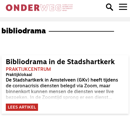
bibliodrama
Bibliodrama in de Stadshartkerk
PRAKTIJKCENTRUM
Praktijklokaal
De Stadshartkerk in Amstelveen (GKv) heeft tijdens
de coronacrisis diensten belegd via Zoom, maar
binnenkort kunnen mensen de diensten weer live
bezoeken. In de Zoomtijd sprong er een dienst
tussenuit: op 27 juli was er geen kerkdienst, maar
LEES ARTIKEL
bibliodrama.