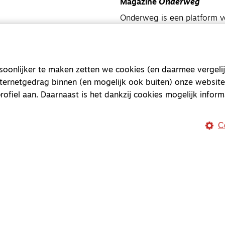
Magazine
Onderweg
Onderweg is een platform v
onderweg, in het bijzonder
Magazine
Onderweg
onlijker te maken zetten we cookies (en daarmee vergelij
Kvk-nummer 33277063
nternetgedrag binnen (en mogelijk ook buiten) onze website
NL46 INGB 0117 5827 86
rofiel aan. Daarnaast is het dankzij cookies mogelijk inform
info@onderwegonline.nl
C