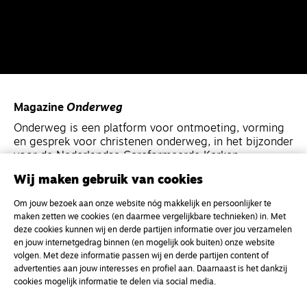
Magazine
Onderweg
Onderweg is een platform voor ontmoeting, vorming
en gesprek voor christenen onderweg, in het bijzonder
voor de Nederlandse Gereformeerde Kerken.
Wij maken gebruik van cookies
Magazine
Onderweg
Om jouw bezoek aan onze website nóg makkelijk en persoonlijker te
Kvk-nummer 33277063
maken zetten we cookies (en daarmee vergelijkbare technieken) in. Met
deze cookies kunnen wij en derde partijen informatie over jou verzamelen
NL46 INGB 0117 5827 86
en jouw internetgedrag binnen (en mogelijk ook buiten) onze website
info@onderwegonline.nl
volgen. Met deze informatie passen wij en derde partijen content of
advertenties aan jouw interesses en profiel aan. Daarnaast is het dankzij
cookies mogelijk informatie te delen via social media.