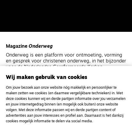
Magazine
Onderweg
Onderweg is een platform voor ontmoeting, vorming
en gesprek voor christenen onderweg, in het bijzonder
voor de Nederlandse Gereformeerde Kerken.
Wij maken gebruik van cookies
Magazine
Onderweg
Om jouw bezoek aan onze website nóg makkelijk en persoonlijker te
Kvk-nummer 33277063
maken zetten we cookies (en daarmee vergelijkbare technieken) in. Met
deze cookies kunnen wij en derde partijen informatie over jou verzamelen
NL46 INGB 0117 5827 86
en jouw internetgedrag binnen (en mogelijk ook buiten) onze website
info@onderwegonline.nl
volgen. Met deze informatie passen wij en derde partijen content of
advertenties aan jouw interesses en profiel aan. Daarnaast is het dankzij
cookies mogelijk informatie te delen via social media.