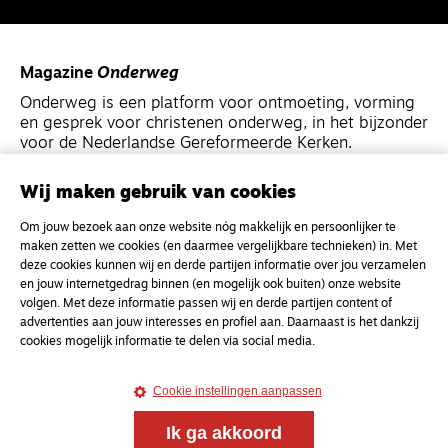
Magazine
Onderweg
Onderweg is een platform voor ontmoeting, vorming
en gesprek voor christenen onderweg, in het bijzonder
voor de Nederlandse Gereformeerde Kerken.
Wij maken gebruik van cookies
Magazine
Onderweg
Kvk-nummer 33277063
Om jouw bezoek aan onze website nóg makkelijk en persoonlijker te
maken zetten we cookies (en daarmee vergelijkbare technieken) in. Met
NL46 INGB 0117 5827 86
deze cookies kunnen wij en derde partijen informatie over jou verzamelen
info@onderwegonline.nl
en jouw internetgedrag binnen (en mogelijk ook buiten) onze website
volgen. Met deze informatie passen wij en derde partijen content of
advertenties aan jouw interesses en profiel aan. Daarnaast is het dankzij
cookies mogelijk informatie te delen via social media.
Cookie instellingen aanpassen
Ik ga akkoord