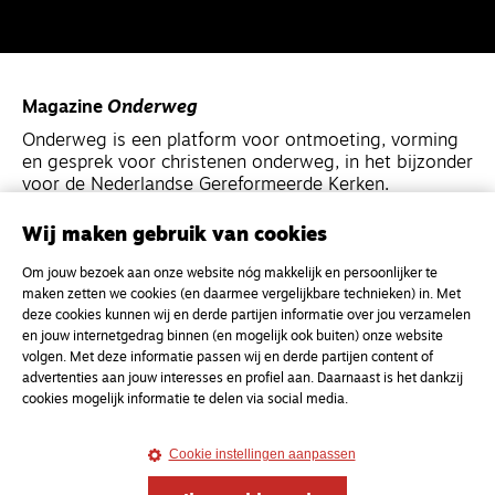
Magazine
Onderweg
Onderweg is een platform voor ontmoeting, vorming
en gesprek voor christenen onderweg, in het bijzonder
voor de Nederlandse Gereformeerde Kerken.
Wij maken gebruik van cookies
Magazine
Onderweg
Om jouw bezoek aan onze website nóg makkelijk en persoonlijker te
Kvk-nummer 33277063
maken zetten we cookies (en daarmee vergelijkbare technieken) in. Met
NL46 INGB 0117 5827 86
deze cookies kunnen wij en derde partijen informatie over jou verzamelen
en jouw internetgedrag binnen (en mogelijk ook buiten) onze website
info@onderwegonline.nl
volgen. Met deze informatie passen wij en derde partijen content of
advertenties aan jouw interesses en profiel aan. Daarnaast is het dankzij
cookies mogelijk informatie te delen via social media.
Cookie instellingen aanpassen