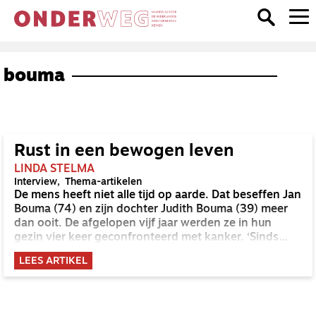
bouma
Rust in een bewogen leven
LINDA STELMA
Interview
Thema-artikelen
De mens heeft niet alle tijd op aarde. Dat beseffen Jan
Bouma (74) en zijn dochter Judith Bouma (39) meer
dan ooit. De afgelopen vijf jaar werden ze in hun
gezin vier keer geconfronteerd met kanker. ‘Sinds
iedereen ziek is geworden, is onze band hechter dan
LEES ARTIKEL
ooit.’