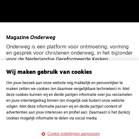
Magazine
Onderweg
Onderweg is een platform voor ontmoeting, vorming
en gesprek voor christenen onderweg, in het bijzonder
voor de Nederlandse Gereformeerde Kerken.
Wij maken gebruik van cookies
Magazine
Onderweg
Om jouw bezoek aan onze website nóg makkelijk en persoonlijker te
Kvk-nummer 33277063
maken zetten we cookies (en daarmee vergelijkbare technieken) in. Met
NL46 INGB 0117 5827 86
deze cookies kunnen wij en derde partijen informatie over jou verzamelen
en jouw internetgedrag binnen (en mogelijk ook buiten) onze website
info@onderwegonline.nl
volgen. Met deze informatie passen wij en derde partijen content of
advertenties aan jouw interesses en profiel aan. Daarnaast is het dankzij
cookies mogelijk informatie te delen via social media.
Cookie instellingen aanpassen