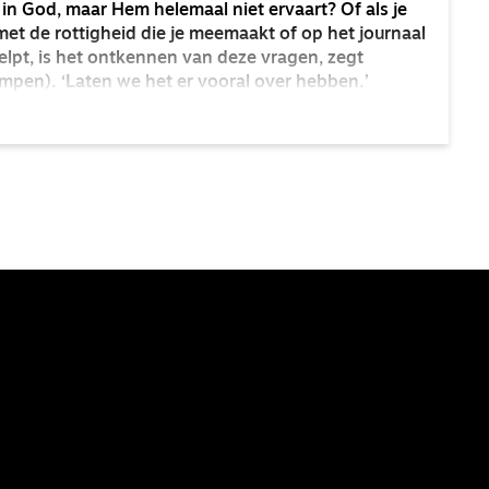
t in God, maar Hem helemaal niet ervaart? Of als je
 met de rottigheid die je meemaakt of op het journaal
helpt, is het ontkennen van deze vragen, zegt
pen). ‘Laten we het er vooral over hebben.’