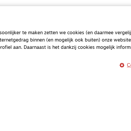
Magazine
Onderweg
onlijker te maken zetten we cookies (en daarmee vergelij
Onderweg is een platform v
nternetgedrag binnen (en mogelijk ook buiten) onze website
onderweg, in het bijzonder
rofiel aan. Daarnaast is het dankzij cookies mogelijk inform
Magazine
Onderweg
C
Kvk-nummer 33277063
NL46 INGB 0117 5827 86
info@onderwegonline.nl