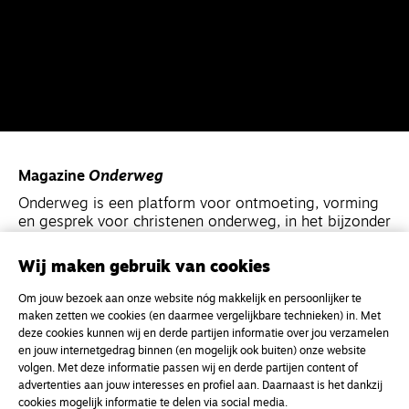
Magazine
Onderweg
Onderweg is een platform voor ontmoeting, vorming
en gesprek voor christenen onderweg, in het bijzonder
voor de Nederlandse Gereformeerde Kerken.
Wij maken gebruik van cookies
Magazine
Onderweg
Om jouw bezoek aan onze website nóg makkelijk en persoonlijker te
Kvk-nummer 33277063
maken zetten we cookies (en daarmee vergelijkbare technieken) in. Met
deze cookies kunnen wij en derde partijen informatie over jou verzamelen
NL46 INGB 0117 5827 86
en jouw internetgedrag binnen (en mogelijk ook buiten) onze website
volgen. Met deze informatie passen wij en derde partijen content of
info@onderwegonline.nl
advertenties aan jouw interesses en profiel aan. Daarnaast is het dankzij
cookies mogelijk informatie te delen via social media.