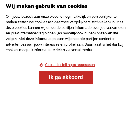
en gesprek voor christenen onderweg, in het bijzonder
Wij maken gebruik van cookies
voor de Nederlandse Gereformeerde Kerken.
Om jouw bezoek aan onze website nóg makkelijk en persoonlijker te
maken zetten we cookies (en daarmee vergelijkbare technieken) in. Met
Magazine
Onderweg
deze cookies kunnen wij en derde partijen informatie over jou verzamelen
Kvk-nummer 33277063
en jouw internetgedrag binnen (en mogelijk ook buiten) onze website
volgen. Met deze informatie passen wij en derde partijen content of
NL46 INGB 0117 5827 86
advertenties aan jouw interesses en profiel aan. Daarnaast is het dankzij
info@onderwegonline.nl
cookies mogelijk informatie te delen via social media.
Cookie instellingen aanpassen
Ik ga akkoord
© 2021 - 2026 Magazine
Onderweg
Algemene voorwaarden
Webdesign:
Bredewold
Webdevelopment:
Giraffes4Zebras