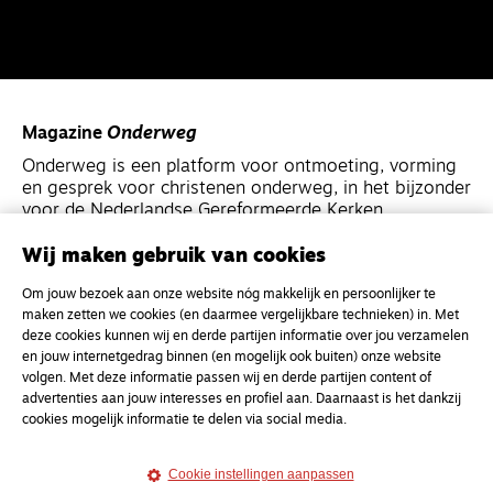
Magazine
Onderweg
Onderweg is een platform voor ontmoeting, vorming
en gesprek voor christenen onderweg, in het bijzonder
voor de Nederlandse Gereformeerde Kerken.
Wij maken gebruik van cookies
Magazine
Onderweg
Om jouw bezoek aan onze website nóg makkelijk en persoonlijker te
Kvk-nummer 33277063
maken zetten we cookies (en daarmee vergelijkbare technieken) in. Met
NL46 INGB 0117 5827 86
deze cookies kunnen wij en derde partijen informatie over jou verzamelen
en jouw internetgedrag binnen (en mogelijk ook buiten) onze website
info@onderwegonline.nl
volgen. Met deze informatie passen wij en derde partijen content of
advertenties aan jouw interesses en profiel aan. Daarnaast is het dankzij
cookies mogelijk informatie te delen via social media.
Cookie instellingen aanpassen