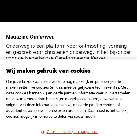
Magazine
Onderweg
Onderweg is een platform voor ontmoeting, vorming
en gesprek voor christenen onderweg, in het bijzonder
voor de Nederlandse Gereformeerde Kerken.
Wij maken gebruik van cookies
Magazine
Onderweg
Om jouw bezoek aan onze website nóg makkelijk en persoonlijker te
Kvk-nummer 33277063
maken zetten we cookies (en daarmee vergelijkbare technieken) in. Met
NL46 INGB 0117 5827 86
deze cookies kunnen wij en derde partijen informatie over jou verzamelen
en jouw internetgedrag binnen (en mogelijk ook buiten) onze website
info@onderwegonline.nl
volgen. Met deze informatie passen wij en derde partijen content of
advertenties aan jouw interesses en profiel aan. Daarnaast is het dankzij
cookies mogelijk informatie te delen via social media.
Cookie instellingen aanpassen