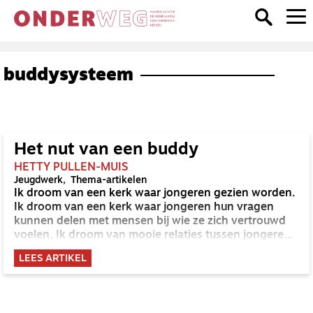
buddysysteem
Het nut van een buddy
HETTY PULLEN-MUIS
Jeugdwerk
Thema-artikelen
Ik droom van een kerk waar jongeren gezien worden.
Ik droom van een kerk waar jongeren hun vragen
kunnen delen met mensen bij wie ze zich vertrouwd
voelen. Ik droom van mooie relaties tussen jongeren
en volwassenen. Relaties waarin jongeren hun geloof,
LEES ARTIKEL
twijfels, emoties en keuzes een plek kunnen geven.
Buddy's zijn een goed begin om die droom waar te
maken.