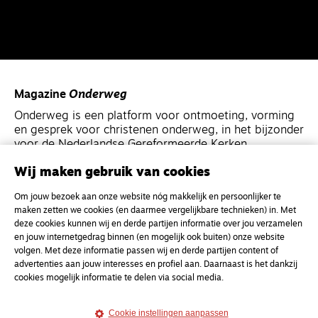
Magazine
Onderweg
Onderweg is een platform voor ontmoeting, vorming
en gesprek voor christenen onderweg, in het bijzonder
voor de Nederlandse Gereformeerde Kerken.
Wij maken gebruik van cookies
Magazine
Onderweg
Om jouw bezoek aan onze website nóg makkelijk en persoonlijker te
Kvk-nummer 33277063
maken zetten we cookies (en daarmee vergelijkbare technieken) in. Met
NL46 INGB 0117 5827 86
deze cookies kunnen wij en derde partijen informatie over jou verzamelen
en jouw internetgedrag binnen (en mogelijk ook buiten) onze website
info@onderwegonline.nl
volgen. Met deze informatie passen wij en derde partijen content of
advertenties aan jouw interesses en profiel aan. Daarnaast is het dankzij
cookies mogelijk informatie te delen via social media.
Cookie instellingen aanpassen