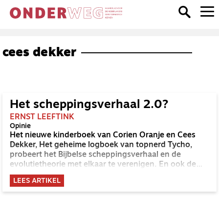
cees dekker
Het scheppingsverhaal 2.0?
ERNST LEEFTINK
Opinie
Het nieuwe kinderboek van Corien Oranje en Cees
Dekker, Het geheime logboek van topnerd Tycho,
probeert het Bijbelse scheppingsverhaal en de
evolutietheorie met elkaar te verenigen. En ook de
Amerikaanse theoloog Leonard J. Vander Zee slaat in
LEES ARTIKEL
zijn spreken en schrijven dat pad in. Is dit een
geloofwaardige versie 2.0 van het
scheppingsverhaal?