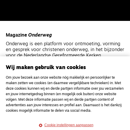
Magazine
Onderweg
Onderweg is een platform voor ontmoeting, vorming
en gesprek voor christenen onderweg, in het bijzonder
voor de Nederlandse Gereformeerde Kerken.
Wij maken gebruik van cookies
Magazine
Onderweg
Om jouw bezoek aan onze website nóg makkelijk en persoonlijker te
Kvk-nummer 33277063
maken zetten we cookies (en daarmee vergelijkbare technieken) in. Met
NL46 INGB 0117 5827 86
deze cookies kunnen wij en derde partijen informatie over jou verzamelen
en jouw internetgedrag binnen (en mogelijk ook buiten) onze website
info@onderwegonline.nl
volgen. Met deze informatie passen wij en derde partijen content of
advertenties aan jouw interesses en profiel aan. Daarnaast is het dankzij
cookies mogelijk informatie te delen via social media.
Cookie instellingen aanpassen