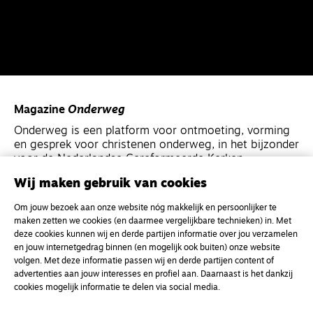
Magazine
Onderweg
Onderweg is een platform voor ontmoeting, vorming
en gesprek voor christenen onderweg, in het bijzonder
voor de Nederlandse Gereformeerde Kerken.
Wij maken gebruik van cookies
Magazine
Onderweg
Om jouw bezoek aan onze website nóg makkelijk en persoonlijker te
Kvk-nummer 33277063
maken zetten we cookies (en daarmee vergelijkbare technieken) in. Met
deze cookies kunnen wij en derde partijen informatie over jou verzamelen
NL46 INGB 0117 5827 86
en jouw internetgedrag binnen (en mogelijk ook buiten) onze website
info@onderwegonline.nl
volgen. Met deze informatie passen wij en derde partijen content of
advertenties aan jouw interesses en profiel aan. Daarnaast is het dankzij
cookies mogelijk informatie te delen via social media.