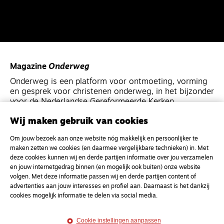
Magazine
Onderweg
Onderweg is een platform voor ontmoeting, vorming
en gesprek voor christenen onderweg, in het bijzonder
voor de Nederlandse Gereformeerde Kerken.
Wij maken gebruik van cookies
Magazine
Onderweg
Om jouw bezoek aan onze website nóg makkelijk en persoonlijker te
Kvk-nummer 33277063
maken zetten we cookies (en daarmee vergelijkbare technieken) in. Met
NL46 INGB 0117 5827 86
deze cookies kunnen wij en derde partijen informatie over jou verzamelen
en jouw internetgedrag binnen (en mogelijk ook buiten) onze website
info@onderwegonline.nl
volgen. Met deze informatie passen wij en derde partijen content of
advertenties aan jouw interesses en profiel aan. Daarnaast is het dankzij
cookies mogelijk informatie te delen via social media.
Cookie instellingen aanpassen