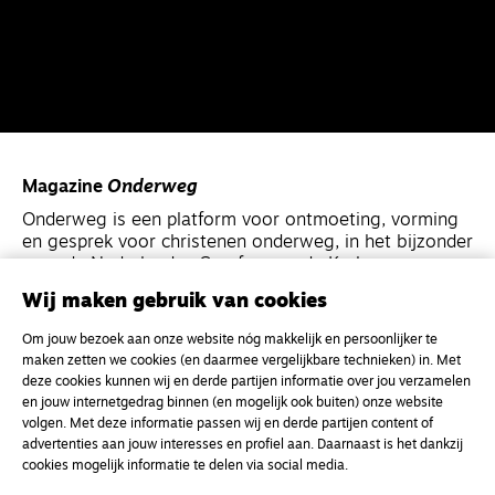
Magazine
Onderweg
Onderweg is een platform voor ontmoeting, vorming
en gesprek voor christenen onderweg, in het bijzonder
voor de Nederlandse Gereformeerde Kerken.
Wij maken gebruik van cookies
Magazine
Onderweg
Om jouw bezoek aan onze website nóg makkelijk en persoonlijker te
Kvk-nummer 33277063
maken zetten we cookies (en daarmee vergelijkbare technieken) in. Met
deze cookies kunnen wij en derde partijen informatie over jou verzamelen
NL46 INGB 0117 5827 86
en jouw internetgedrag binnen (en mogelijk ook buiten) onze website
info@onderwegonline.nl
volgen. Met deze informatie passen wij en derde partijen content of
advertenties aan jouw interesses en profiel aan. Daarnaast is het dankzij
cookies mogelijk informatie te delen via social media.