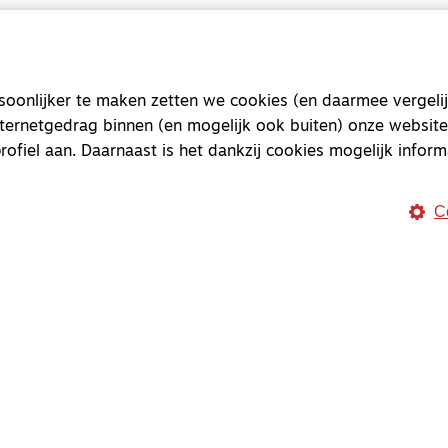
Magazine
Onderweg
onlijker te maken zetten we cookies (en daarmee vergelij
Onderweg is een platform v
nternetgedrag binnen (en mogelijk ook buiten) onze website
onderweg, in het bijzonder
rofiel aan. Daarnaast is het dankzij cookies mogelijk inform
Magazine
Onderweg
C
Kvk-nummer 33277063
NL46 INGB 0117 5827 86
info@onderwegonline.nl