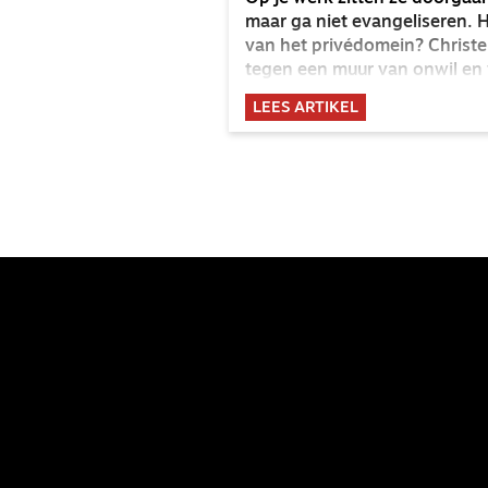
maar ga niet evangeliseren. 
van het privédomein? Christen 
tegen een muur van onwil en
LEES ARTIKEL