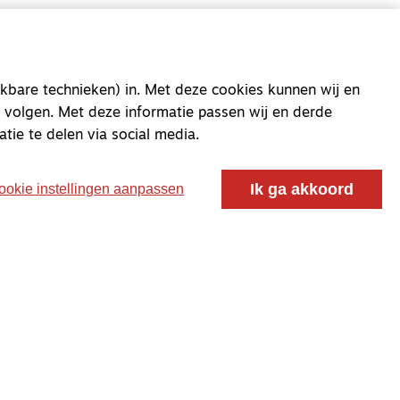
kbare technieken) in. Met deze cookies kunnen wij en
oor ontmoeting, vorming en gesprek voor christenen
 volgen. Met deze informatie passen wij en derde
 voor de Nederlandse Gereformeerde Kerken.
atie te delen via social media.
Ik ga akkoord
ookie instellingen aanpassen