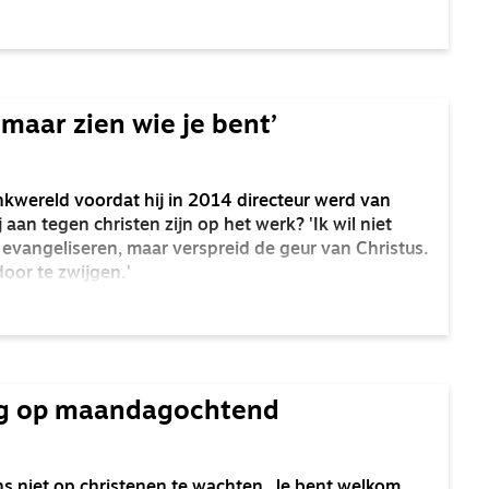
maar zien wie je bent’
kwereld voordat hij in 2014 directeur werd van
 aan tegen christen zijn op het werk? 'Ik wil niet
 evangeliseren, maar verspreid de geur van Christus.
oor te zwijgen.'
ng op maandagochtend
ns niet op christenen te wachten. Je bent welkom,