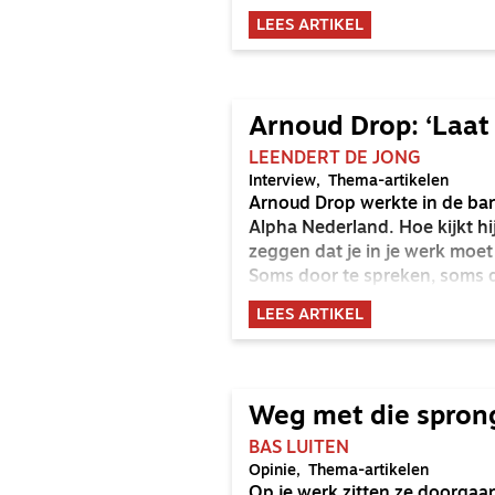
LEES ARTIKEL
Arnoud Drop: ‘Laat 
LEENDERT DE JONG
Interview
Thema-artikelen
Arnoud Drop werkte in de ban
Alpha Nederland. Hoe kijkt hij
zeggen dat je in je werk moet
Soms door te spreken, soms d
LEES ARTIKEL
Weg met die spro
BAS LUITEN
Opinie
Thema-artikelen
Op je werk zitten ze doorgaa