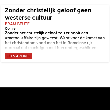
Zonder christelijk geloof geen
westerse cultuur
BRAM BEUTE
Opinie
Zonder het christelijk geloof zou er nooit een
#metoo-affaire zijn geweest. Want voor de komst van
het christendom vond men het in Romeinse rijk
normaal dat machtigen met hun ondergeschikten
deden wat ze wilden. Een meester mocht zijn slaven
LEES ARTIKEL
en slavinnen gebruiken zoals hem dat beliefde.
Waarom zou een machtige filmbaas, ambtenaar of
zakenman dat dan ook niet mogen doen?