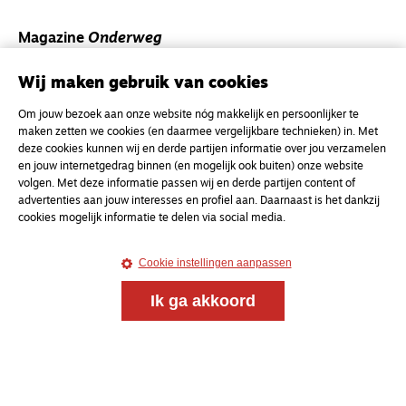
Magazine
Onderweg
Onderweg is een platform voor ontmoeting, vorming
Wij maken gebruik van cookies
en gesprek voor christenen onderweg, in het bijzonder
voor de Nederlandse Gereformeerde Kerken.
Om jouw bezoek aan onze website nóg makkelijk en persoonlijker te
maken zetten we cookies (en daarmee vergelijkbare technieken) in. Met
Magazine
Onderweg
deze cookies kunnen wij en derde partijen informatie over jou verzamelen
en jouw internetgedrag binnen (en mogelijk ook buiten) onze website
Kvk-nummer 33277063
volgen. Met deze informatie passen wij en derde partijen content of
advertenties aan jouw interesses en profiel aan. Daarnaast is het dankzij
NL46 INGB 0117 5827 86
cookies mogelijk informatie te delen via social media.
info@onderwegonline.nl
Cookie instellingen aanpassen
Ik ga akkoord