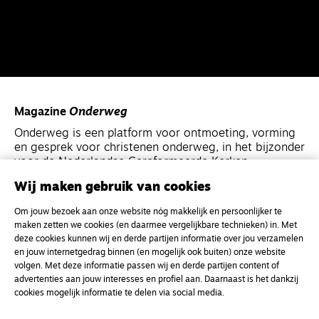
Magazine
Onderweg
Onderweg is een platform voor ontmoeting, vorming
en gesprek voor christenen onderweg, in het bijzonder
voor de Nederlandse Gereformeerde Kerken.
Wij maken gebruik van cookies
Magazine
Onderweg
Om jouw bezoek aan onze website nóg makkelijk en persoonlijker te
Kvk-nummer 33277063
maken zetten we cookies (en daarmee vergelijkbare technieken) in. Met
deze cookies kunnen wij en derde partijen informatie over jou verzamelen
NL46 INGB 0117 5827 86
en jouw internetgedrag binnen (en mogelijk ook buiten) onze website
info@onderwegonline.nl
volgen. Met deze informatie passen wij en derde partijen content of
advertenties aan jouw interesses en profiel aan. Daarnaast is het dankzij
cookies mogelijk informatie te delen via social media.