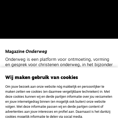
Magazine
Onderweg
Onderweg is een platform voor ontmoeting, vorming
en gesprek voor christenen onderweg, in het bijzonder
voor de Nederlandse Gereformeerde Kerken.
Wij maken gebruik van cookies
Magazine
Onderweg
Om jouw bezoek aan onze website nóg makkelijk en persoonlijker te
Kvk-nummer 33277063
maken zetten we cookies (en daarmee vergelijkbare technieken) in. Met
deze cookies kunnen wij en derde partijen informatie over jou verzamelen
NL46 INGB 0117 5827 86
en jouw internetgedrag binnen (en mogelijk ook buiten) onze website
volgen. Met deze informatie passen wij en derde partijen content of
info@onderwegonline.nl
advertenties aan jouw interesses en profiel aan. Daarnaast is het dankzij
cookies mogelijk informatie te delen via social media.