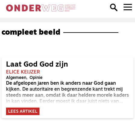
compleet beeld
Laat God God zijn
ELICE KEIJZER
Algemeen
Opinie
De afgelopen jaren ben ik anders naar God gaan
kijken. De autoritaire en begrenzende kant trekt mij
steeds meer aan, omdat ik daar heldere morele kaders
in kan vinden. Eerder moest ik daar juist niets van
hebben en riep het een afkeer bij me op. Maar nu
LEES ARTIKEL
geeft die kant mij richting. Het zorgt voor een
structuur van bidden en bijbellezen waarin ik een
geborgen gevoel ervaar. Hieraan is een lang proces
voorafgegaan waarin ik werd uitgedaagd om oude