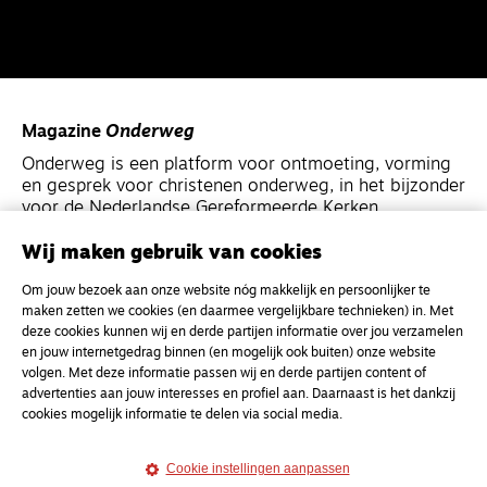
Magazine
Onderweg
Onderweg is een platform voor ontmoeting, vorming
en gesprek voor christenen onderweg, in het bijzonder
voor de Nederlandse Gereformeerde Kerken.
Wij maken gebruik van cookies
Magazine
Onderweg
Om jouw bezoek aan onze website nóg makkelijk en persoonlijker te
Kvk-nummer 33277063
maken zetten we cookies (en daarmee vergelijkbare technieken) in. Met
NL46 INGB 0117 5827 86
deze cookies kunnen wij en derde partijen informatie over jou verzamelen
en jouw internetgedrag binnen (en mogelijk ook buiten) onze website
info@onderwegonline.nl
volgen. Met deze informatie passen wij en derde partijen content of
advertenties aan jouw interesses en profiel aan. Daarnaast is het dankzij
cookies mogelijk informatie te delen via social media.
Cookie instellingen aanpassen