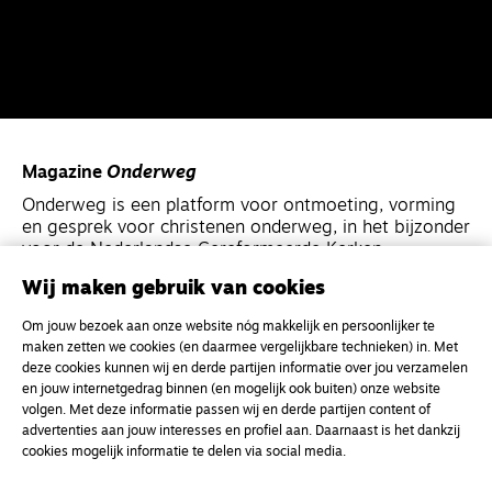
Magazine
Onderweg
Onderweg is een platform voor ontmoeting, vorming
en gesprek voor christenen onderweg, in het bijzonder
voor de Nederlandse Gereformeerde Kerken.
Wij maken gebruik van cookies
Magazine
Onderweg
Om jouw bezoek aan onze website nóg makkelijk en persoonlijker te
Kvk-nummer 33277063
maken zetten we cookies (en daarmee vergelijkbare technieken) in. Met
deze cookies kunnen wij en derde partijen informatie over jou verzamelen
NL46 INGB 0117 5827 86
en jouw internetgedrag binnen (en mogelijk ook buiten) onze website
info@onderwegonline.nl
volgen. Met deze informatie passen wij en derde partijen content of
advertenties aan jouw interesses en profiel aan. Daarnaast is het dankzij
cookies mogelijk informatie te delen via social media.