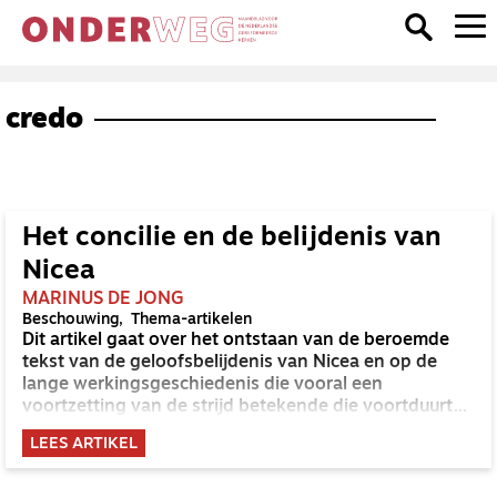
credo
Het concilie en de belijdenis van
Nicea
MARINUS DE JONG
Beschouwing
Thema-artikelen
Dit artikel gaat over het ontstaan van de beroemde
tekst van de geloofsbelijdenis van Nicea en op de
lange werkingsgeschiedenis die vooral een
voortzetting van de strijd betekende die voortduurt
tot op de dag van vandaag.
LEES ARTIKEL