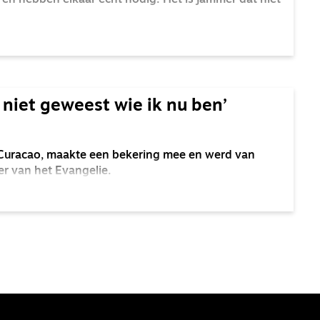
d en hebben elkaar echt nodig. Het is jammer dat niet
 niet geweest wie ik nu ben’
 Curacao, maakte een bekering mee en werd van
r van het Evangelie.