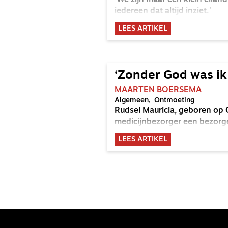
'We zijn maar een klein eilan
iedereen dat altijd inziet.'
LEES ARTIKEL
‘Zonder God was ik
MAARTEN BOERSEMA
Algemeen
Ontmoeting
Rudsel Mauricia, geboren op
medicijnbezorger een bezorge
LEES ARTIKEL