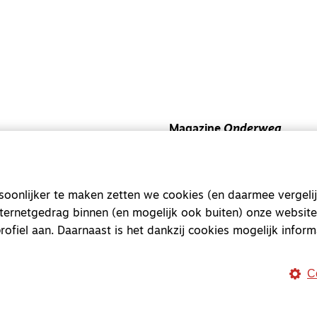
Magazine
Onderweg
Onderweg is een platform v
onderweg, in het bijzonder
onlijker te maken zetten we cookies (en daarmee vergelij
Magazine
Onderweg
nternetgedrag binnen (en mogelijk ook buiten) onze website
Kvk-nummer 33277063
rofiel aan. Daarnaast is het dankzij cookies mogelijk inform
NL46 INGB 0117 5827 86
C
info@onderwegonline.nl