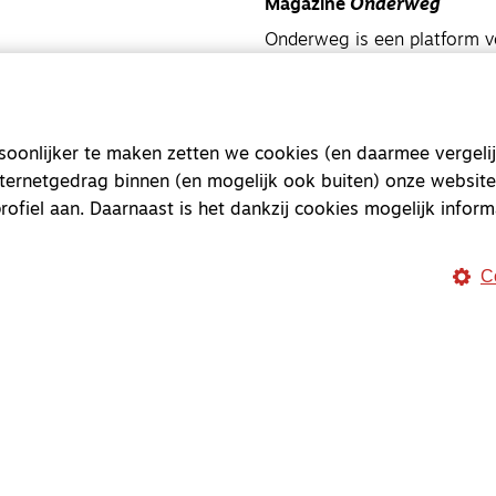
Magazine
Onderweg
Onderweg is een platform v
onderweg, in het bijzonder
Magazine
Onderweg
onlijker te maken zetten we cookies (en daarmee vergelij
Kvk-nummer 33277063
nternetgedrag binnen (en mogelijk ook buiten) onze website
NL46 INGB 0117 5827 86
rofiel aan. Daarnaast is het dankzij cookies mogelijk inform
info@onderwegonline.nl
C