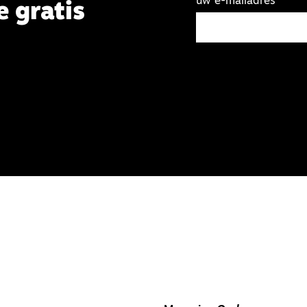
uw e-mailadres
e gratis