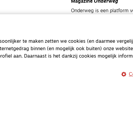
Magazine
Onderweg
Onderweg is een platform v
onderweg, in het bijzonder
Magazine
Onderweg
onlijker te maken zetten we cookies (en daarmee vergelij
Kvk-nummer 33277063
nternetgedrag binnen (en mogelijk ook buiten) onze website
NL46 INGB 0117 5827 86
rofiel aan. Daarnaast is het dankzij cookies mogelijk inform
info@onderwegonline.nl
C