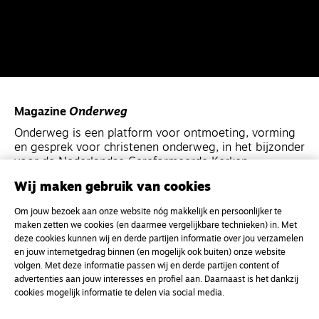
Magazine
Onderweg
Onderweg is een platform voor ontmoeting, vorming
en gesprek voor christenen onderweg, in het bijzonder
voor de Nederlandse Gereformeerde Kerken.
Wij maken gebruik van cookies
Magazine
Onderweg
Om jouw bezoek aan onze website nóg makkelijk en persoonlijker te
Kvk-nummer 33277063
maken zetten we cookies (en daarmee vergelijkbare technieken) in. Met
deze cookies kunnen wij en derde partijen informatie over jou verzamelen
NL46 INGB 0117 5827 86
en jouw internetgedrag binnen (en mogelijk ook buiten) onze website
info@onderwegonline.nl
volgen. Met deze informatie passen wij en derde partijen content of
advertenties aan jouw interesses en profiel aan. Daarnaast is het dankzij
cookies mogelijk informatie te delen via social media.