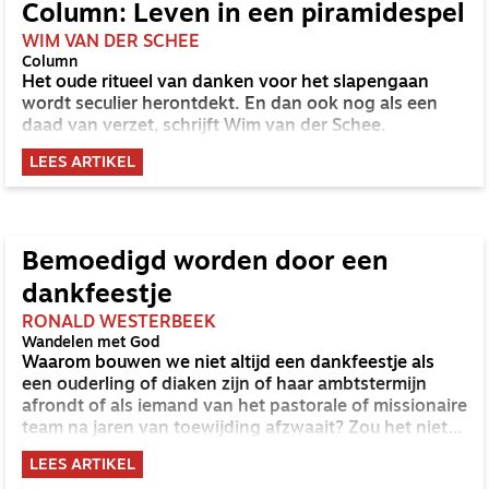
Column: Leven in een piramidespel
WIM VAN DER SCHEE
Column
Het oude ritueel van danken voor het slapengaan
wordt seculier herontdekt. En dan ook nog als een
daad van verzet, schrijft Wim van der Schee.
LEES ARTIKEL
Bemoedigd worden door een
dankfeestje
RONALD WESTERBEEK
Wandelen met God
Waarom bouwen we niet altijd een dankfeestje als
een ouderling of diaken zijn of haar ambtstermijn
afrondt of als iemand van het pastorale of missionaire
team na jaren van toewijding afzwaait? Zou het niet
weldadig zijn als het normaler wordt om het goede in
LEES ARTIKEL
elkaar te benoemen?