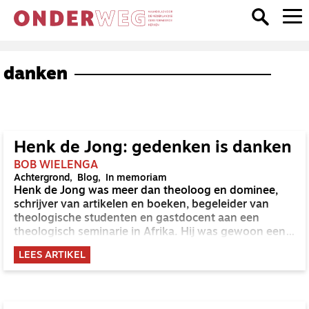
danken
Henk de Jong: gedenken is danken
BOB WIELENGA
Achtergrond
Blog
In memoriam
Henk de Jong was meer dan theoloog en dominee,
schrijver van artikelen en boeken, begeleider van
theologische studenten en gastdocent aan een
theologisch seminarie in Afrika. Hij was gewoon een
mens die van lekker eten hield in de familiekring.
LEES ARTIKEL