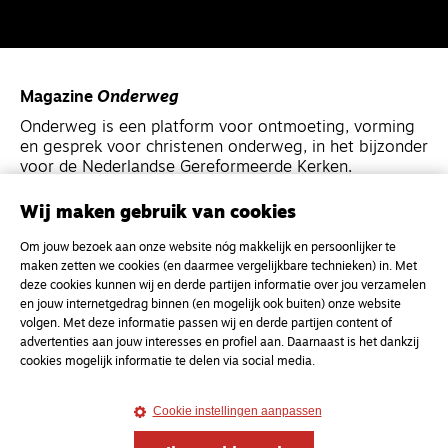
Magazine
Onderweg
Onderweg is een platform voor ontmoeting, vorming
en gesprek voor christenen onderweg, in het bijzonder
voor de Nederlandse Gereformeerde Kerken.
Wij maken gebruik van cookies
Magazine
Onderweg
Om jouw bezoek aan onze website nóg makkelijk en persoonlijker te
Kvk-nummer 33277063
maken zetten we cookies (en daarmee vergelijkbare technieken) in. Met
NL46 INGB 0117 5827 86
deze cookies kunnen wij en derde partijen informatie over jou verzamelen
en jouw internetgedrag binnen (en mogelijk ook buiten) onze website
info@onderwegonline.nl
volgen. Met deze informatie passen wij en derde partijen content of
advertenties aan jouw interesses en profiel aan. Daarnaast is het dankzij
cookies mogelijk informatie te delen via social media.
Cookie instellingen aanpassen