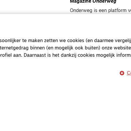
Magazine
Onderweg
Onderweg is een platform v
onderweg, in het bijzonder
Magazine
Onderweg
onlijker te maken zetten we cookies (en daarmee vergelij
Kvk-nummer 33277063
nternetgedrag binnen (en mogelijk ook buiten) onze website
NL46 INGB 0117 5827 86
rofiel aan. Daarnaast is het dankzij cookies mogelijk inform
info@onderwegonline.nl
C