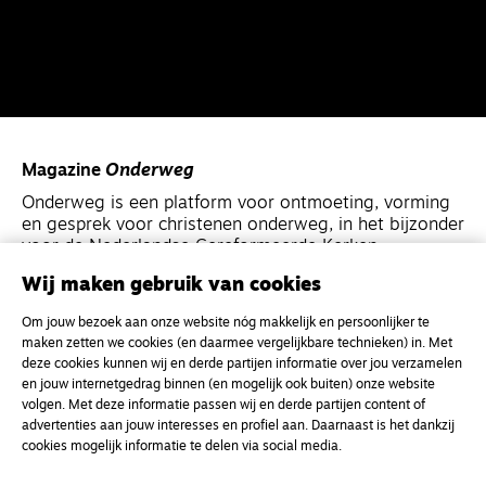
Magazine
Onderweg
Onderweg is een platform voor ontmoeting, vorming
en gesprek voor christenen onderweg, in het bijzonder
voor de Nederlandse Gereformeerde Kerken.
Wij maken gebruik van cookies
Magazine
Onderweg
Om jouw bezoek aan onze website nóg makkelijk en persoonlijker te
Kvk-nummer 33277063
maken zetten we cookies (en daarmee vergelijkbare technieken) in. Met
deze cookies kunnen wij en derde partijen informatie over jou verzamelen
NL46 INGB 0117 5827 86
en jouw internetgedrag binnen (en mogelijk ook buiten) onze website
info@onderwegonline.nl
volgen. Met deze informatie passen wij en derde partijen content of
advertenties aan jouw interesses en profiel aan. Daarnaast is het dankzij
cookies mogelijk informatie te delen via social media.