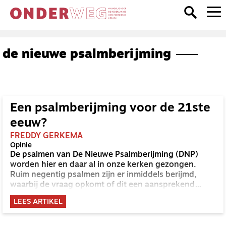
de nieuwe psalmberijming
Een psalmberijming voor de 21ste
eeuw?
FREDDY GERKEMA
Opinie
De psalmen van De Nieuwe Psalmberijming (DNP)
worden hier en daar al in onze kerken gezongen.
Ruim negentig psalmen zijn er inmiddels berijmd,
waarbij de vraag opkomt of dit een aansprekend
alternatief is voor de versies van het Liedboek en het
LEES ARTIKEL
Gereformeerde Kerkboek. Het wordt tijd voor een
nadere kennismaking met DNP.