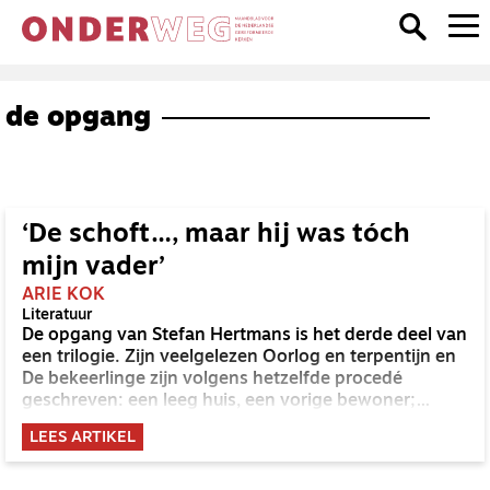
de opgang
‘De schoft…, maar hij was tóch
mijn vader’
ARIE KOK
Literatuur
De opgang van Stefan Hertmans is het derde deel van
een trilogie. Zijn veelgelezen Oorlog en terpentijn en
De bekeerlinge zijn volgens hetzelfde procedé
geschreven: een leeg huis, een vorige bewoner;
Hertmans onderzoekt de feiten en doet een beroep
LEES ARTIKEL
op zijn verbeelding.