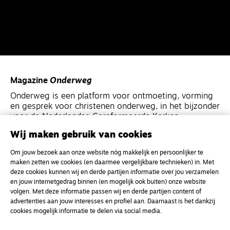
Magazine
Onderweg
Onderweg is een platform voor ontmoeting, vorming
en gesprek voor christenen onderweg, in het bijzonder
voor de Nederlandse Gereformeerde Kerken.
Wij maken gebruik van cookies
Magazine
Onderweg
Om jouw bezoek aan onze website nóg makkelijk en persoonlijker te
Kvk-nummer 33277063
maken zetten we cookies (en daarmee vergelijkbare technieken) in. Met
deze cookies kunnen wij en derde partijen informatie over jou verzamelen
NL46 INGB 0117 5827 86
en jouw internetgedrag binnen (en mogelijk ook buiten) onze website
info@onderwegonline.nl
volgen. Met deze informatie passen wij en derde partijen content of
advertenties aan jouw interesses en profiel aan. Daarnaast is het dankzij
cookies mogelijk informatie te delen via social media.