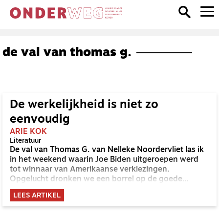
de val van thomas g.
De werkelijkheid is niet zo
eenvoudig
ARIE KOK
Literatuur
De val van Thomas G. van Nelleke Noordervliet las ik
in het weekend waarin Joe Biden uitgeroepen werd
tot winnaar van Amerikaanse verkiezingen.
Opgelucht dronken we een borrel op de goede
afloop. Toch zeurde er een stemmetje op de
LEES ARTIKEL
achtergrond: Trump is dan wel verslagen, maar het
Trumpisme nog niet. Het gevoel van mensen dat ze
niet gehoord worden, de polarisatie, dat is er nog