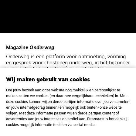
Magazine
Onderweg
Onderweg is een platform voor ontmoeting, vorming
en gesprek voor christenen onderweg, in het bijzonder
voor de Nederlandse Gereformeerde Kerken.
Wij maken gebruik van cookies
Magazine
Onderweg
Om jouw bezoek aan onze website nóg makkelijk en persoonlijker te
Kvk-nummer 33277063
maken zetten we cookies (en daarmee vergelijkbare technieken) in. Met
deze cookies kunnen wij en derde partijen informatie over jou verzamelen
NL46 INGB 0117 5827 86
en jouw internetgedrag binnen (en mogelijk ook buiten) onze website
info@onderwegonline.nl
volgen. Met deze informatie passen wij en derde partijen content of
advertenties aan jouw interesses en profiel aan. Daarnaast is het dankzij
cookies mogelijk informatie te delen via social media.